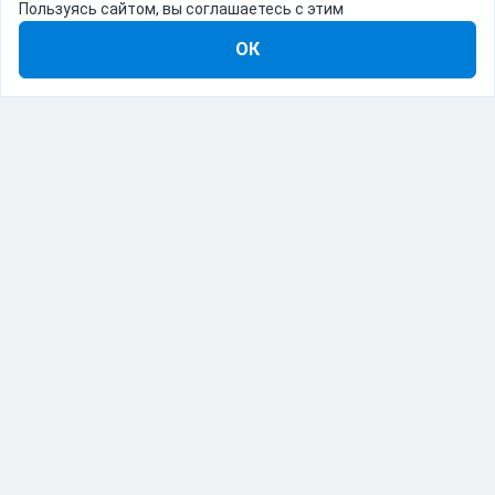
Пользуясь сайтом, вы соглашаетесь с этим
ОК
8-800-555-22-41
Демо Catapulto
Для кого
Тарифы
Информация
О компании
192012, Санкт-Петербург, пр. Обуховской Обороны, 120Б
© Catapulto 2013-
2026