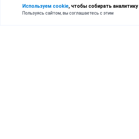
Используем cookie
, чтобы собирать аналитику
Пользуясь сайтом, вы соглашаетесь с этим
Для кого
Тарифы
Бизнесу
Доставка по России
Частным лицам
Интернет-магазинам
Доставка для бизнеса
192012, Санк
и интернет-магазинов