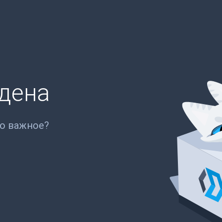
йдена
то важное?