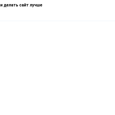
 и делать сайт лучше
Информация
О компании
Новости
Что такое Catapulto
Частые вопросы
Службы доставки
Реферальная программа
Нам доверяют
Публичная оферта
Кейсы
Политика обработки
Блог
персональных данных
Контакты
т-Петербург, пр. Обуховской Обороны, 120Б