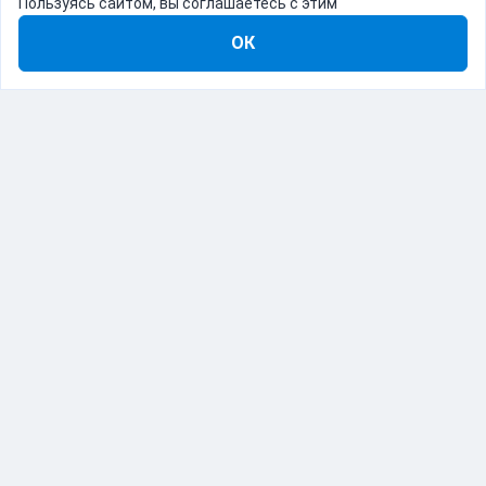
Пользуясь сайтом, вы соглашаетесь с этим
ОК
8-800-555-22-41
Демо Catapulto
Для кого
Тарифы
Информация
О компании
192012, Санкт-Петербург, пр. Обуховской Обороны, 120Б
© Catapulto 2013-
2026