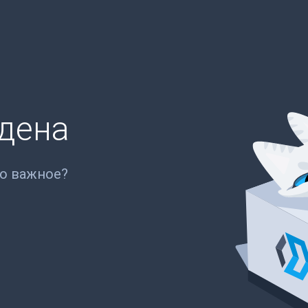
йдена
то важное?