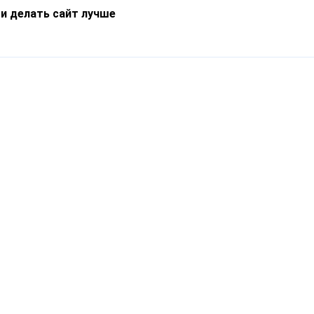
 и делать сайт лучше
Информация
О компании
Новости
Что такое Catapulto
Частые вопросы
Службы доставки
Реферальная программа
Нам доверяют
Публичная оферта
Кейсы
Политика обработки
Блог
персональных данных
Контакты
т-Петербург, пр. Обуховской Обороны, 120Б