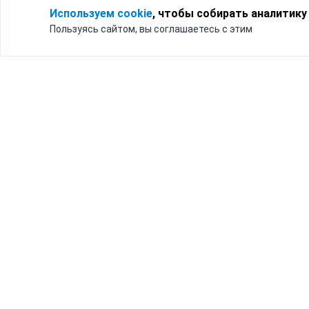
Используем cookie
, чтобы собирать аналитику
Пользуясь сайтом, вы соглашаетесь с этим
Для кого
Тарифы
Бизнесу
Доставка по России
Частным лицам
Интернет-магазинам
Доставка для бизнеса
192012, Санк
и интернет-магазинов