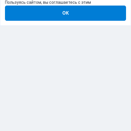
Пользуясь сайтом, вы соглашаетесь с этим
ОК
8-800-555-22-41
Демо Catapulto
Для кого
Тарифы
Информация
О компании
192012, Санкт-Петербург, пр. Обуховской Обороны, 120Б
© Catapulto 2013-
2026