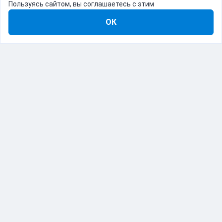
Пользуясь сайтом, вы соглашаетесь с этим
ОК
8-800-555-22-41
Демо Catapulto
Для кого
Тарифы
Информация
О компании
192012, Санкт-Петербург, пр. Обуховской Обороны, 120Б
© Catapulto 2013-
2026