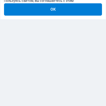
Пользуясь сайтом, вы соглашаетесь с этим
ОК
8-800-555-22-41
Демо Catapulto
Для кого
Тарифы
Информация
О компании
192012, Санкт-Петербург, пр. Обуховской Обороны, 120Б
© Catapulto 2013-
2026