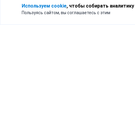
Используем cookie
, чтобы собирать аналитику
Пользуясь сайтом, вы соглашаетесь с этим
Для кого
Тарифы
Бизнесу
Доставка по России
Частным лицам
Интернет-магазинам
Доставка для бизнеса
192012, Санк
и интернет-магазинов