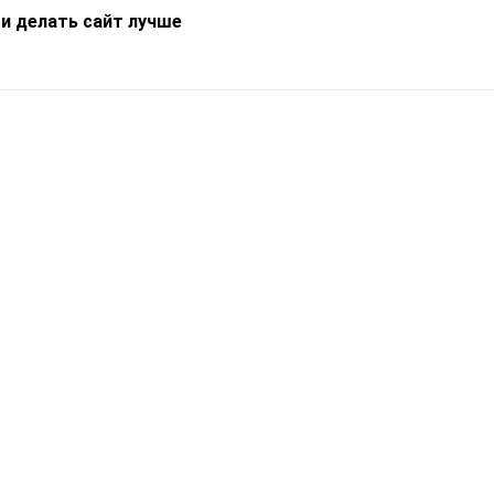
 и делать сайт лучше
Информация
О компании
Новости
Что такое Catapulto
Частые вопросы
Службы доставки
Реферальная программа
Нам доверяют
Публичная оферта
Кейсы
Политика обработки
Блог
персональных данных
Контакты
т-Петербург, пр. Обуховской Обороны, 120Б