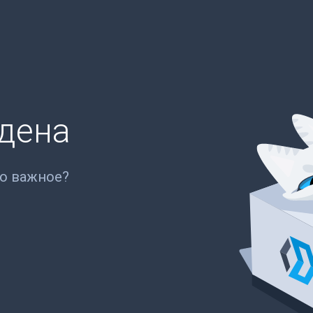
йдена
то важное?