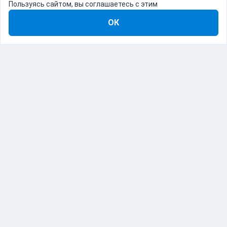
Пользуясь сайтом, вы соглашаетесь с этим
ОК
8-800-555-22-41
Демо Catapulto
Для кого
Тарифы
Информация
О компании
192012, Санкт-Петербург, пр. Обуховской Обороны, 120Б
© Catapulto 2013-
2026