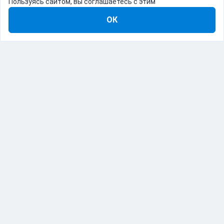
Пользуясь сайтом, вы соглашаетесь с этим
ОК
8-800-555-22-41
Демо Catapulto
Для кого
Тарифы
Информация
О компании
192012, Санкт-Петербург, пр. Обуховской Обороны, 120Б
© Catapulto 2013-
2026