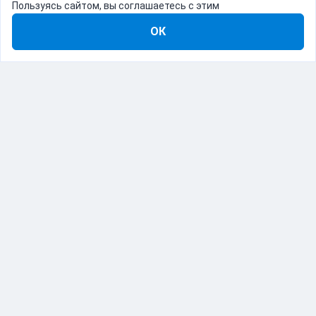
Пользуясь сайтом, вы соглашаетесь с этим
ОК
8-800-555-22-41
Демо Catapulto
Для кого
Тарифы
Информация
О компании
192012, Санкт-Петербург, пр. Обуховской Обороны, 120Б
© Catapulto 2013-
2026