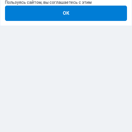
Пользуясь сайтом, вы соглашаетесь с этим
ОК
8-800-555-22-41
Демо Catapulto
Для кого
Тарифы
Информация
О компании
192012, Санкт-Петербург, пр. Обуховской Обороны, 120Б
© Catapulto 2013-
2026