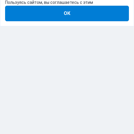
Пользуясь сайтом, вы соглашаетесь с этим
ОК
8-800-555-22-41
Демо Catapulto
Для кого
Тарифы
Информация
О компании
192012, Санкт-Петербург, пр. Обуховской Обороны, 120Б
© Catapulto 2013-
2026