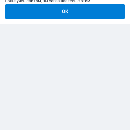
Пользуясь сайтом, вы соглашаетесь с этим
ОК
8-800-555-22-41
Демо Catapulto
Для кого
Тарифы
Информация
О компании
192012, Санкт-Петербург, пр. Обуховской Обороны, 120Б
© Catapulto 2013-
2026