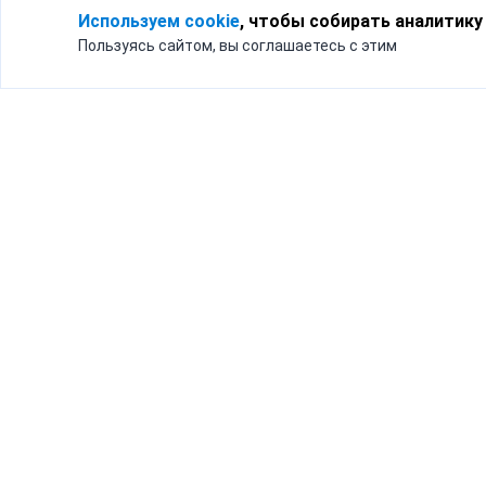
Используем cookie
, чтобы собирать аналитику
Пользуясь сайтом, вы соглашаетесь с этим
Для кого
Тарифы
Бизнесу
Доставка по России
Частным лицам
Интернет-магазинам
Доставка для бизнеса
192012, Санк
и интернет-магазинов