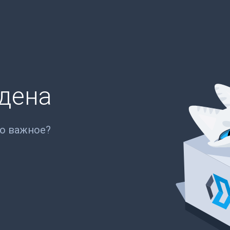
йдена
то важное?