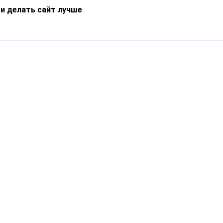
 и делать сайт лучше
Информация
О компании
Новости
Что такое Catapulto
Частые вопросы
Службы доставки
Реферальная программа
Нам доверяют
Публичная оферта
Кейсы
Политика обработки
Блог
персональных данных
Контакты
т-Петербург, пр. Обуховской Обороны, 120Б