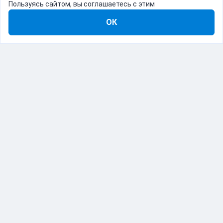
Пользуясь сайтом, вы соглашаетесь с этим
ОК
8-800-555-22-41
Демо Catapulto
Для кого
Тарифы
Информация
О компании
192012, Санкт-Петербург, пр. Обуховской Обороны, 120Б
© Catapulto 2013-
2026