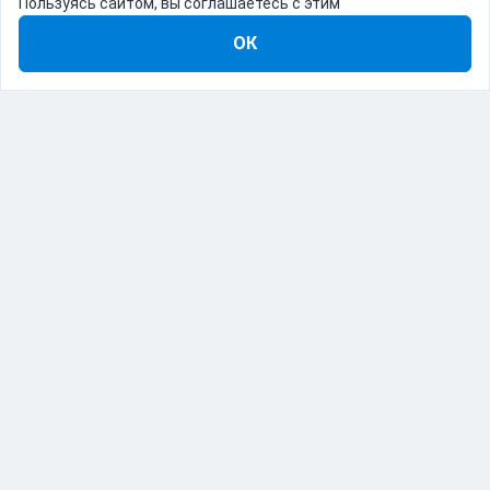
Пользуясь сайтом, вы соглашаетесь с этим
ОК
8-800-555-22-41
Демо Catapulto
Для кого
Тарифы
Информация
О компании
192012, Санкт-Петербург, пр. Обуховской Обороны, 120Б
© Catapulto 2013-
2026