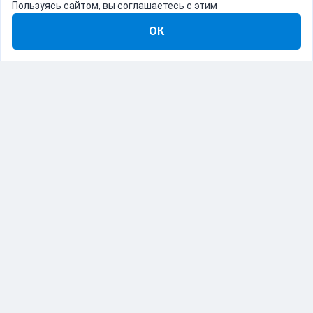
Пользуясь сайтом, вы соглашаетесь с этим
ОК
8-800-555-22-41
Демо Catapulto
Для кого
Тарифы
Информация
О компании
192012, Санкт-Петербург, пр. Обуховской Обороны, 120Б
© Catapulto 2013-
2026