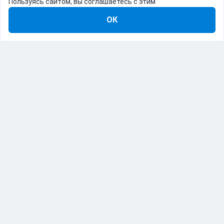
Пользуясь сайтом, вы соглашаетесь с этим
ОК
8-800-555-22-41
Демо Catapulto
Для кого
Тарифы
Информация
О компании
192012, Санкт-Петербург, пр. Обуховской Обороны, 120Б
© Catapulto 2013-
2026