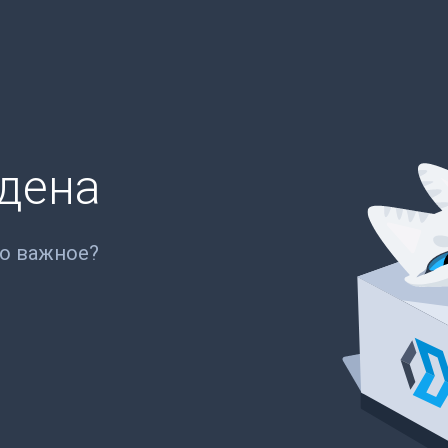
йдена
то важное?