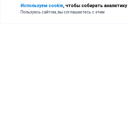
Используем cookie
, чтобы собирать аналитику
Пользуясь сайтом, вы соглашаетесь с этим
Для кого
Тарифы
Бизнесу
Доставка по России
Частным лицам
Интернет-магазинам
Доставка для бизнеса
192012, Санк
и интернет-магазинов