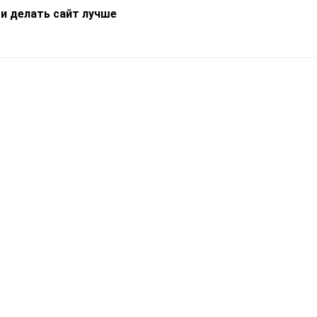
 и делать сайт лучше
Информация
О компании
Новости
Что такое Catapulto
Частые вопросы
Службы доставки
Реферальная программа
Нам доверяют
Публичная оферта
Кейсы
Политика обработки
Блог
персональных данных
Контакты
т-Петербург, пр. Обуховской Обороны, 120Б