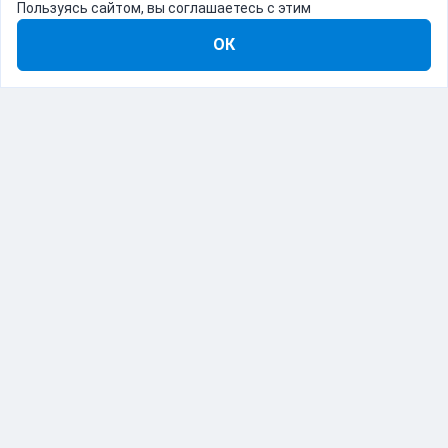
Пользуясь сайтом, вы соглашаетесь с этим
ОК
8-800-555-22-41
Демо Catapulto
Для кого
Тарифы
Информация
О компании
192012, Санкт-Петербург, пр. Обуховской Обороны, 120Б
© Catapulto 2013-
2026