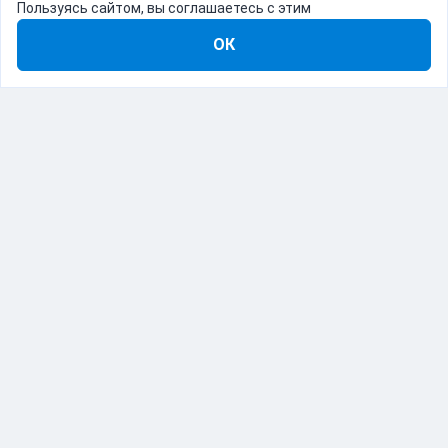
Пользуясь сайтом, вы соглашаетесь с этим
ОК
8-800-555-22-41
Демо Catapulto
Для кого
Тарифы
Информация
О компании
192012, Санкт-Петербург, пр. Обуховской Обороны, 120Б
© Catapulto 2013-
2026