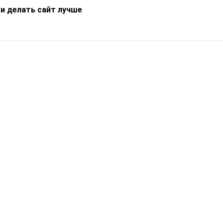
 и делать сайт лучше
Информация
О компании
Новости
Что такое Catapulto
Частые вопросы
Службы доставки
Реферальная программа
Нам доверяют
Публичная оферта
Кейсы
Политика обработки
Блог
персональных данных
Контакты
т-Петербург, пр. Обуховской Обороны, 120Б