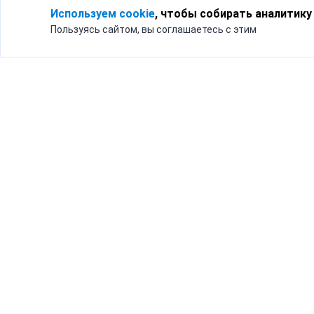
Используем cookie
, чтобы собирать аналитику
Пользуясь сайтом, вы соглашаетесь с этим
Для кого
Тарифы
Бизнесу
Доставка по России
Частным лицам
Интернет-магазинам
Доставка для бизнеса
192012, Санк
и интернет-магазинов