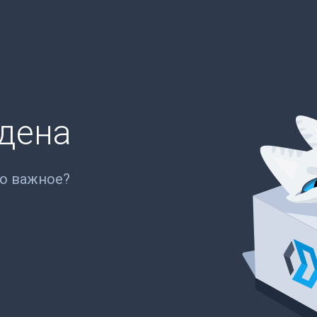
йдена
то важное?