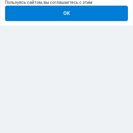
Пользуясь сайтом, вы соглашаетесь с этим
ОК
8-800-555-22-41
Демо Catapulto
Для кого
Тарифы
Информация
О компании
192012, Санкт-Петербург, пр. Обуховской Обороны, 120Б
© Catapulto 2013-
2026