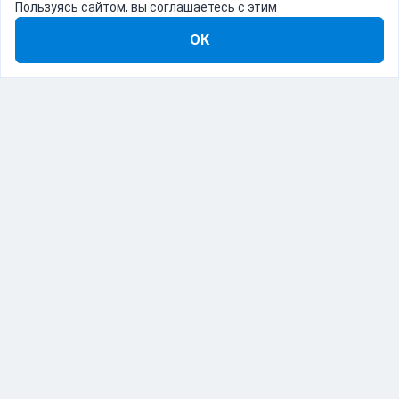
Пользуясь сайтом, вы соглашаетесь с этим
ОК
8-800-555-22-41
Демо Catapulto
Для кого
Тарифы
Информация
О компании
192012, Санкт-Петербург, пр. Обуховской Обороны, 120Б
© Catapulto 2013-
2026