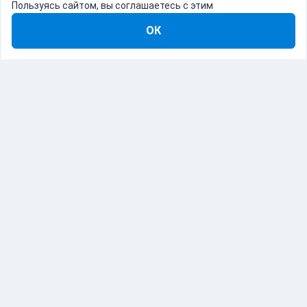
Пользуясь сайтом, вы соглашаетесь с этим
ОК
8-800-555-22-41
Демо Catapulto
Для кого
Тарифы
Информация
О компании
192012, Санкт-Петербург, пр. Обуховской Обороны, 120Б
© Catapulto 2013-
2026