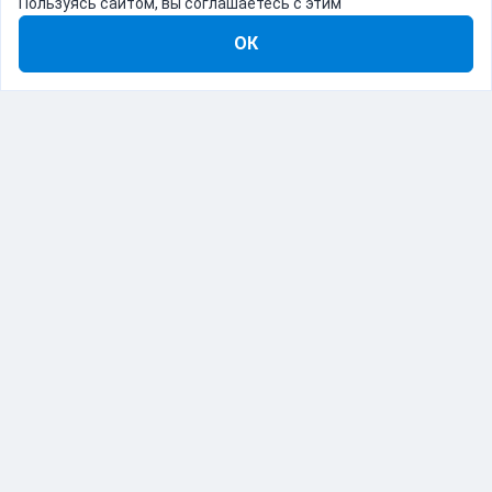
Пользуясь сайтом, вы соглашаетесь с этим
ОК
8-800-555-22-41
Демо Catapulto
Для кого
Тарифы
Информация
О компании
192012, Санкт-Петербург, пр. Обуховской Обороны, 120Б
© Catapulto 2013-
2026