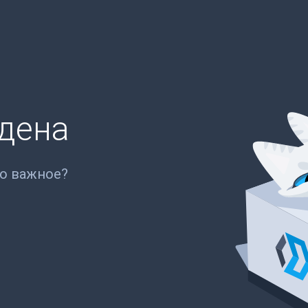
йдена
то важное?