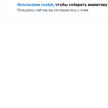
Используем cookie
, чтобы собирать аналитику
Пользуясь сайтом, вы соглашаетесь с этим
Для кого
Тарифы
Бизнесу
Доставка по России
Частным лицам
Интернет-магазинам
Доставка для бизнеса
192012, Санк
и интернет-магазинов