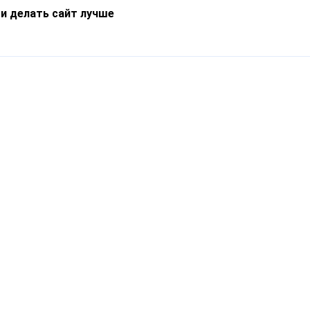
 и делать сайт лучше
Информация
О компании
Новости
Что такое Catapulto
Частые вопросы
Службы доставки
Реферальная программа
Нам доверяют
Публичная оферта
Кейсы
Политика обработки
Блог
персональных данных
Контакты
т-Петербург, пр. Обуховской Обороны, 120Б