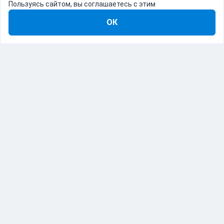
Пользуясь сайтом, вы соглашаетесь с этим
ОК
8-800-555-22-41
Демо Catapulto
Для кого
Тарифы
Информация
О компании
192012, Санкт-Петербург, пр. Обуховской Обороны, 120Б
© Catapulto 2013-
2026