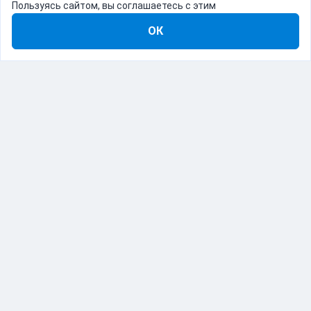
Пользуясь сайтом, вы соглашаетесь с этим
ОК
8-800-555-22-41
Демо Catapulto
Для кого
Тарифы
Информация
О компании
192012, Санкт-Петербург, пр. Обуховской Обороны, 120Б
© Catapulto 2013-
2026