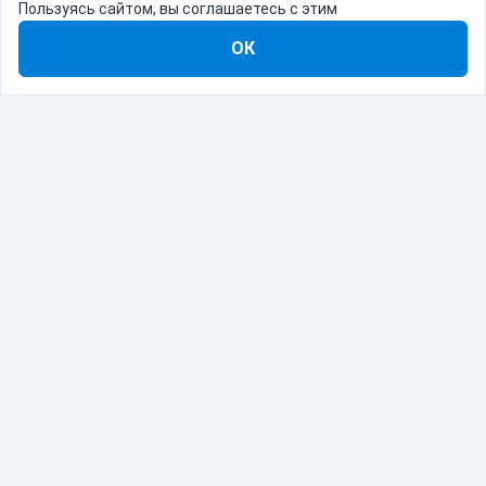
Пользуясь сайтом, вы соглашаетесь с этим
ОК
8-800-555-22-41
Демо Catapulto
Для кого
Тарифы
Информация
О компании
192012, Санкт-Петербург, пр. Обуховской Обороны, 120Б
© Catapulto 2013-
2026