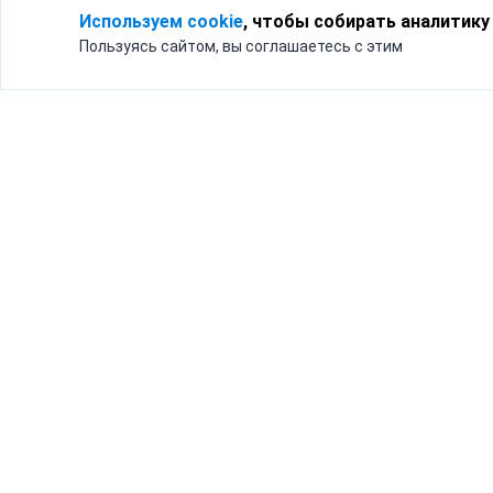
Используем cookie
, чтобы собирать аналитику
Пользуясь сайтом, вы соглашаетесь с этим
Для кого
Тарифы
Бизнесу
Доставка по России
Частным лицам
Интернет-магазинам
Доставка для бизнеса
192012, Санк
и интернет-магазинов