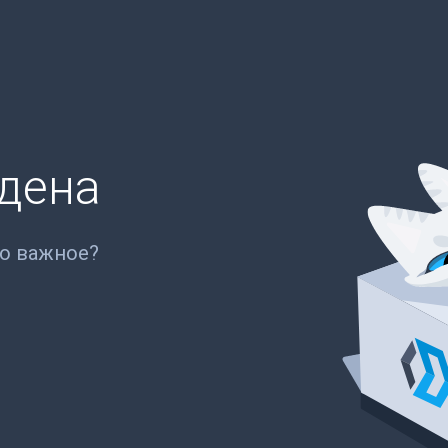
йдена
то важное?