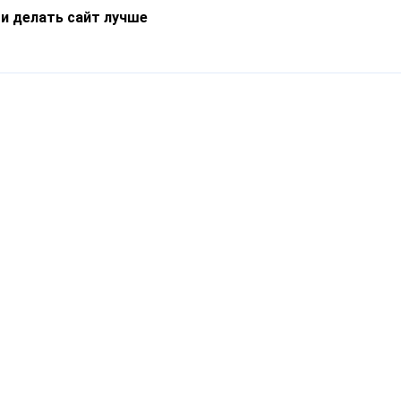
 и делать сайт лучше
Информация
О компании
Новости
Что такое Catapulto
Частые вопросы
Службы доставки
Реферальная программа
Нам доверяют
Публичная оферта
Кейсы
Политика обработки
Блог
персональных данных
Контакты
т-Петербург, пр. Обуховской Обороны, 120Б