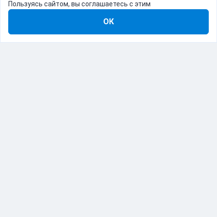
Пользуясь сайтом, вы соглашаетесь с этим
ОК
8-800-555-22-41
Демо Catapulto
Для кого
Тарифы
Информация
О компании
192012, Санкт-Петербург, пр. Обуховской Обороны, 120Б
© Catapulto 2013-
2026