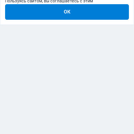
Пользуясь сайтом, вы соглашаетесь с этим
ОК
8-800-555-22-41
Демо Catapulto
Для кого
Тарифы
Информация
О компании
192012, Санкт-Петербург, пр. Обуховской Обороны, 120Б
© Catapulto 2013-
2026