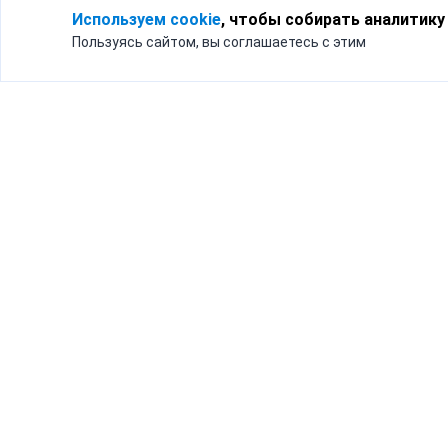
Используем cookie
, чтобы собирать аналитику
Пользуясь сайтом, вы соглашаетесь с этим
Для кого
Тарифы
Бизнесу
Доставка по России
Частным лицам
Интернет-магазинам
Доставка для бизнеса
192012, Санк
и интернет-магазинов