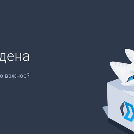
йдена
то важное?