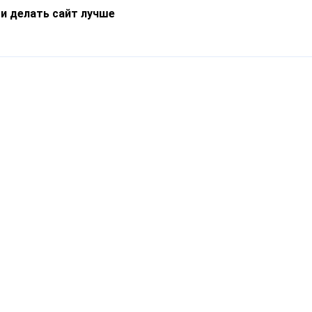
 и делать сайт лучше
Информация
О компании
Новости
Что такое Catapulto
Частые вопросы
Службы доставки
Реферальная программа
Нам доверяют
Публичная оферта
Кейсы
Политика обработки
Блог
персональных данных
Контакты
т-Петербург, пр. Обуховской Обороны, 120Б