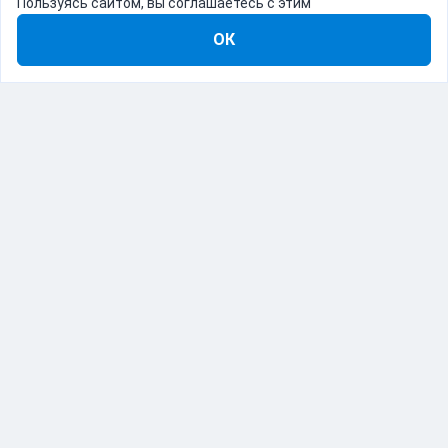
Пользуясь сайтом, вы соглашаетесь с этим
ОК
8-800-555-22-41
Демо Catapulto
Для кого
Тарифы
Информация
О компании
192012, Санкт-Петербург, пр. Обуховской Обороны, 120Б
© Catapulto 2013-
2026