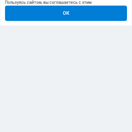
Пользуясь сайтом, вы соглашаетесь с этим
ОК
8-800-555-22-41
Демо Catapulto
Для кого
Тарифы
Информация
О компании
192012, Санкт-Петербург, пр. Обуховской Обороны, 120Б
© Catapulto 2013-
2026