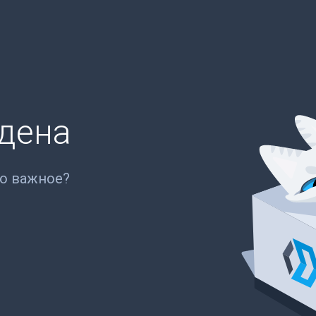
йдена
то важное?