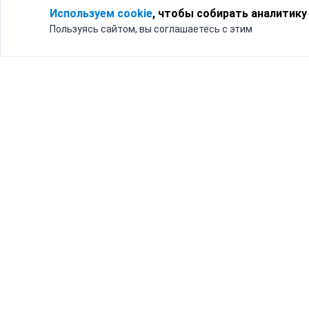
Используем cookie
, чтобы собирать аналитику
Пользуясь сайтом, вы соглашаетесь с этим
Для кого
Тарифы
Бизнесу
Доставка по России
Частным лицам
Интернет-магазинам
Доставка для бизнеса
192012, Санк
и интернет-магазинов