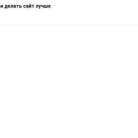
 и делать сайт лучше
Информация
О компании
Новости
Что такое Catapulto
Частые вопросы
Службы доставки
Реферальная программа
Нам доверяют
Публичная оферта
Кейсы
Политика обработки
Блог
персональных данных
Контакты
т-Петербург, пр. Обуховской Обороны, 120Б