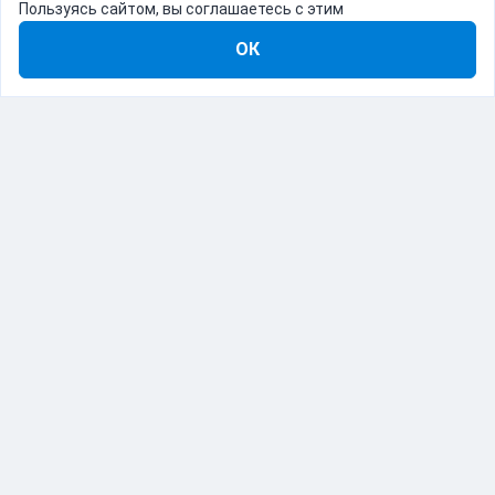
Пользуясь сайтом, вы соглашаетесь с этим
ОК
8-800-555-22-41
Демо Catapulto
Для кого
Тарифы
Информация
О компании
192012, Санкт-Петербург, пр. Обуховской Обороны, 120Б
© Catapulto 2013-
2026