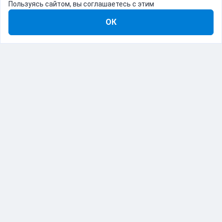
Пользуясь сайтом, вы соглашаетесь с этим
ОК
8-800-555-22-41
Демо Catapulto
Для кого
Тарифы
Информация
О компании
192012, Санкт-Петербург, пр. Обуховской Обороны, 120Б
© Catapulto 2013-
2026