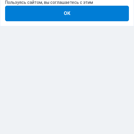
Пользуясь сайтом, вы соглашаетесь с этим
ОК
8-800-555-22-41
Демо Catapulto
Для кого
Тарифы
Информация
О компании
192012, Санкт-Петербург, пр. Обуховской Обороны, 120Б
© Catapulto 2013-
2026