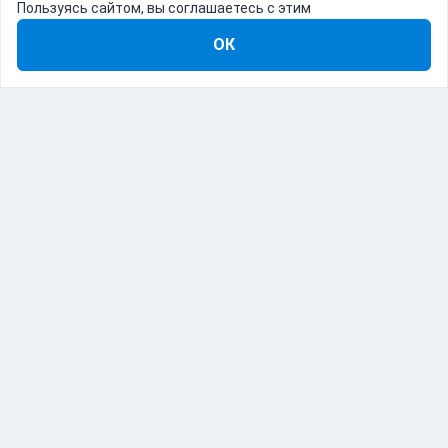
Пользуясь сайтом, вы соглашаетесь с этим
ОК
8-800-555-22-41
Демо Catapulto
Для кого
Тарифы
Информация
О компании
192012, Санкт-Петербург, пр. Обуховской Обороны, 120Б
© Catapulto 2013-
2026