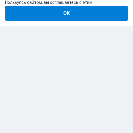
Пользуясь сайтом, вы соглашаетесь с этим
ОК
8-800-555-22-41
Демо Catapulto
Для кого
Тарифы
Информация
О компании
192012, Санкт-Петербург, пр. Обуховской Обороны, 120Б
© Catapulto 2013-
2026