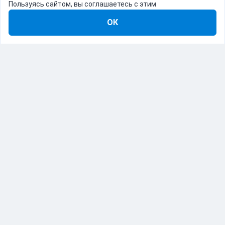
Пользуясь сайтом, вы соглашаетесь с этим
ОК
8-800-555-22-41
Демо Catapulto
Для кого
Тарифы
Информация
О компании
192012, Санкт-Петербург, пр. Обуховской Обороны, 120Б
© Catapulto 2013-
2026