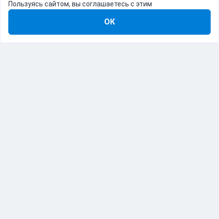
Пользуясь сайтом, вы соглашаетесь с этим
ОК
8-800-555-22-41
Демо Catapulto
Для кого
Тарифы
Информация
О компании
192012, Санкт-Петербург, пр. Обуховской Обороны, 120Б
© Catapulto 2013-
2026