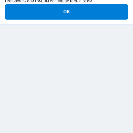
Пользуясь сайтом, вы соглашаетесь с этим
ОК
8-800-555-22-41
Демо Catapulto
Для кого
Тарифы
Информация
О компании
192012, Санкт-Петербург, пр. Обуховской Обороны, 120Б
© Catapulto 2013-
2026