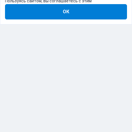
Пользуясь сайтом, вы соглашаетесь с этим
ОК
8-800-555-22-41
Демо Catapulto
Для кого
Тарифы
Информация
О компании
192012, Санкт-Петербург, пр. Обуховской Обороны, 120Б
© Catapulto 2013-
2026