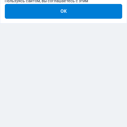
Пользуясь сайтом, вы соглашаетесь с этим
ОК
8-800-555-22-41
Демо Catapulto
Для кого
Тарифы
Информация
О компании
192012, Санкт-Петербург, пр. Обуховской Обороны, 120Б
© Catapulto 2013-
2026