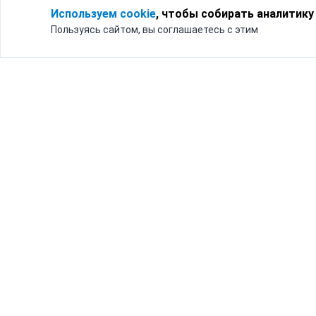
Используем cookie
, чтобы собирать аналитику
Пользуясь сайтом, вы соглашаетесь с этим
Для кого
Тарифы
Бизнесу
Доставка по России
Частным лицам
Интернет-магазинам
Доставка для бизнеса
192012, Санк
и интернет-магазинов