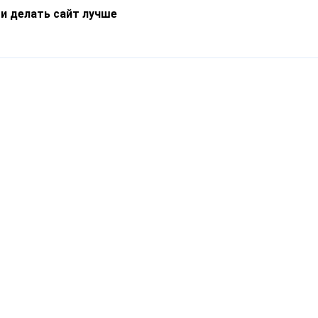
 и делать сайт лучше
Информация
О компании
Новости
Что такое Catapulto
Частые вопросы
Службы доставки
Реферальная программа
Нам доверяют
Публичная оферта
Кейсы
Политика обработки
Блог
персональных данных
Контакты
т-Петербург, пр. Обуховской Обороны, 120Б