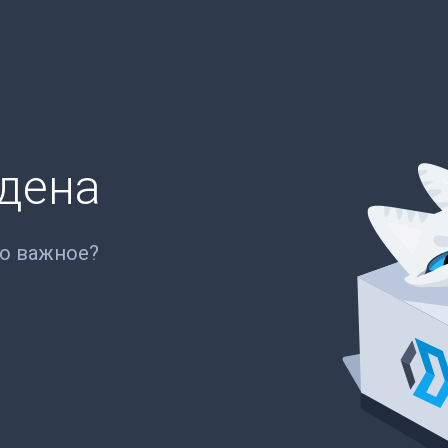
йдена
то важное?