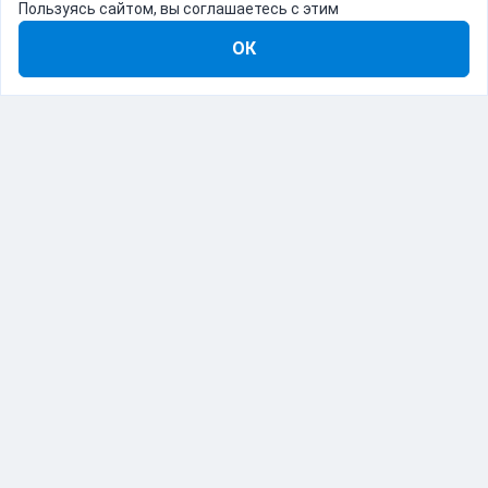
Пользуясь сайтом, вы соглашаетесь с этим
ОК
8-800-555-22-41
Демо Catapulto
Для кого
Тарифы
Информация
О компании
192012, Санкт-Петербург, пр. Обуховской Обороны, 120Б
© Catapulto 2013-
2026